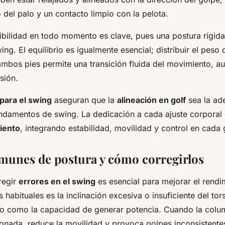
 del palo y un contacto limpio con la pelota.
xibilidad en todo momento es clave, pues una postura rígida
wing. El equilibrio es igualmente esencial; distribuir el pes
ambos pies permite una transición fluida del movimiento, 
sión.
para el swing
aseguran que la
alineación en golf
sea la ad
undamentos de swing. La dedicación a cada ajuste corporal 
iento
, integrando estabilidad, movilidad y control en cada 
munes de postura y cómo corregirlos
rregir
errores en el swing
es esencial para mejorar el rendim
s habituales es la inclinación excesiva o insuficiente del tor
brio como la capacidad de generar potencia. Cuando la colu
onada, reduce la movilidad y provoca golpes inconsistente