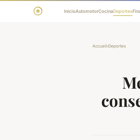
Inicio
Automotor
Cocina
Deportes
Fin
Accueil
›
Deportes
Me
conse