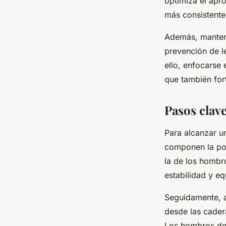
optimiza el apr
más consistente
Además, mantene
prevención de l
ello, enfocarse 
que también for
Pasos clave
Para alcanzar u
componen la post
la de los hombro
estabilidad y e
Seguidamente, aj
desde las cader
Los hombros debe