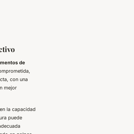
ctivo
amentos de
comprometida,
ecta, con una
un mejor
 en la capacidad
tura puede
 adecuada