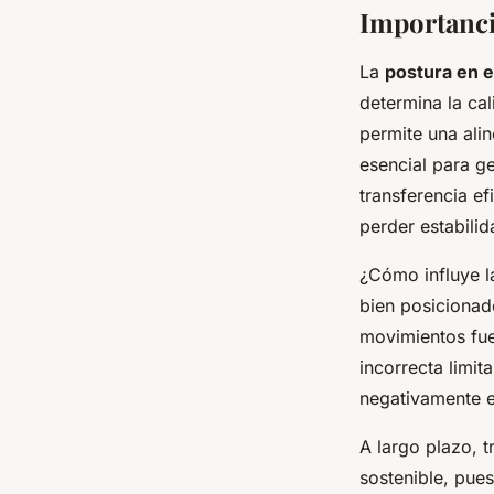
Importancia
La
postura en el
determina la ca
permite una ali
esencial para ge
transferencia ef
perder estabilid
¿Cómo influye la
bien posicionado
movimientos fuer
incorrecta limi
negativamente e
A largo plazo, t
sostenible, pues