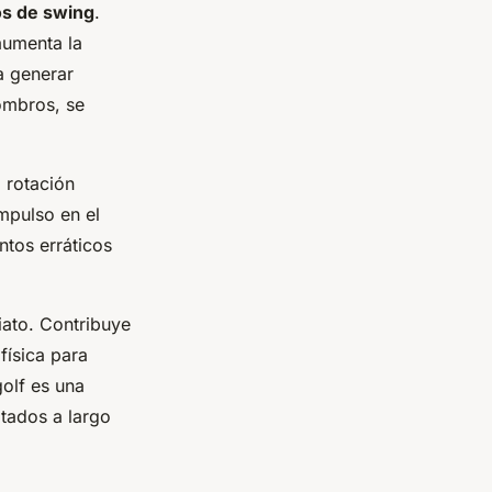
s de swing
.
aumenta la
a generar
hombros, se
 rotación
mpulso en el
ntos erráticos
iato. Contribuye
física para
golf es una
ltados a largo