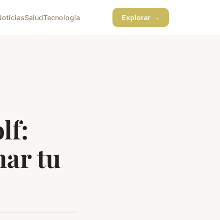
Noticias
Salud
Tecnología
Explorar →
lf:
nar tu