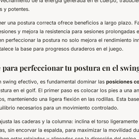
ovechamiento de la energía generada en el cuerpo, traduci
s y potentes.
r una postura correcta ofrece beneficios a largo plazo. F
esiones y mejora la resistencia para sesiones prolongadas 
en perfeccionar la postura no solo mejora el rendimiento in
talece la base para progresos duraderos en el juego.
 para perfeccionar tu postura en el swin
n swing efectivo, es fundamental dominar las
posiciones c
ura en el golf. El primer paso es colocar los pies a una an
s, manteniendo una ligera flexión en las rodillas. Esta base
quilibrio necesarios para un movimiento controlado.
usta las caderas y la columna: inclina el torso ligeramente
as, sin encorvar la espalda, para maximizar la movilidad du
n estar relajados y alineados con la dirección del golpe, l