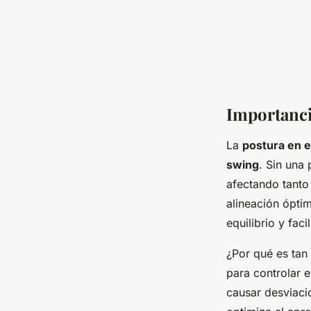
Importancia
La
postura en el
swing
. Sin una
afectando tanto
alineación ópti
equilibrio y fac
¿Por qué es tan 
para controlar 
causar desviaci