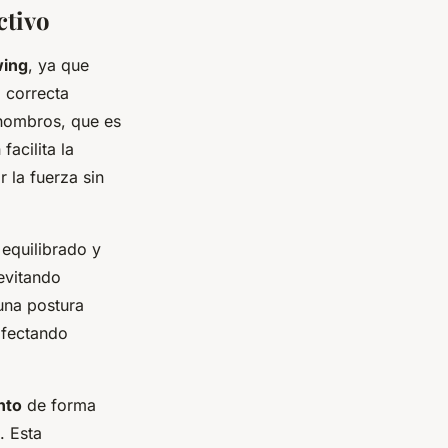
ctivo
wing
, ya que
 correcta
 hombros, que es
acilita la
r la fuerza sin
 equilibrado y
 evitando
 una postura
afectando
nto
de forma
. Esta