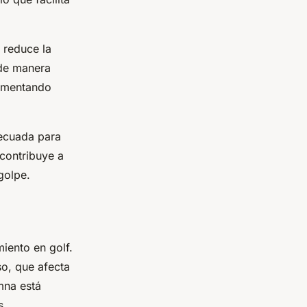
 reduce la
o de manera
aumentando
ecuada para
contribuye a
golpe.
iento en golf.
so, que afecta
mna está
s.