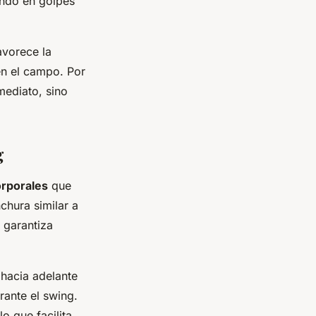
endo en golpes
avorece la
en el campo. Por
mediato, sino
g
orporales
que
chura similar a
 garantiza
 hacia adelante
rante el swing.
o que facilita