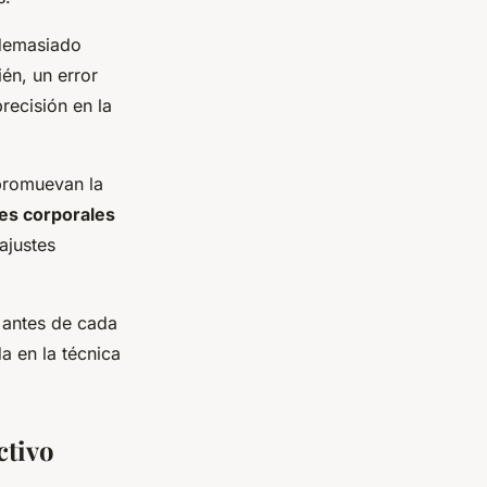
 demasiado
én, un error
precisión en la
 promuevan la
es corporales
ajustes
o antes de cada
a en la técnica
ctivo