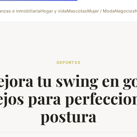
anzas e inmobiliaria
Hogar y vida
Mascotas
Mujer / Moda
Negocios
DEPORTES
jora tu swing en go
jos para perfeccio
postura